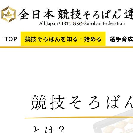
TOP
競技そろばんを知る・始める
選手育
競技そろば
​とは？