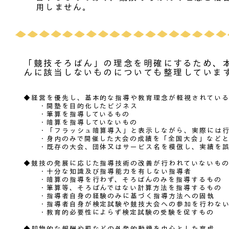
用しません。
「競技そろばん」の理念を明確にするため、
んに該当しないものについても整理していま
◆経営を優先し、基本的な指導や教育理念が軽視されてい
・開塾を目的化したビジネス
・筆算を指導しているもの
・暗算を指導していないもの
・「フラッシュ暗算導入」と表示しながら、実際には行
・身内のみで開催した大会の成績を「全国大会」などと
・既存の大会、団体又はサービス名を模倣し、実績を誤
◆競技の発展に応じた指導技術の改善が行われていないも
・十分な知識及び指導能力を有しない指導者
・暗算の指導を行わず、そろばんのみを指導するもの
・筆算等、そろばんではない計算方法を指導するもの
・指導者自身の経験のみに基づく指導方法への固執
・指導者自身が検定試験や競技大会への参加を行わない
・教育的必要性によらず検定試験の受験を促すもの
◆即物的な報酬や罰などの外発的動機を中心とした育成