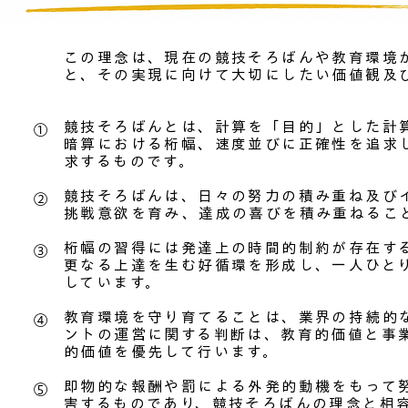
この理念は、現在の競技そろばんや教育環境
と、その実現に向けて大切にしたい価値観及
競技そろばんとは、計算を「目的」とした計
①
暗算における桁幅、速度並びに正確性を追求
求するものです。
競技そろばんは、日々の努力の積み重ね及び
②
挑戦意欲を育み、達成の喜びを積み重ねるこ
桁幅の習得には発達上の時間的制約が存在す
③
更なる上達を生む好循環を形成し、一人ひと
しています。
教育環境を守り育てることは、業界の持続的
④
ントの運営に関する判断は、教育的価値と事
的価値を優先して行います。
即物的な報酬や罰による外発的動機をもって
​⑤
害するものであり、競技そろばんの理念と相