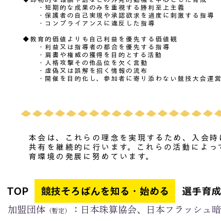
・短期的な成果のみを重視する勝利至上主義
・保護者の自己実現や承認欲求を過度に刺激する指導
​ ・コンプライアンスに違反した指導
◆教育的価値よりも自己利益を優先する価値観
・利益又は指導者の都合を優先する指導
・肩書や権威の獲得を目的とする活動
・人格攻撃その他品位を欠く言動
・虚偽又は誤解を招く情報の流布
・開催を目的化し、参加者に寄り添わない競技大会運
本会は、これらの理念を実現するため、入会時
共有を継続的に行います。これらの活動によっ
育環境の発展に努めています。
TOP
競技そろばんを知る・始める
選手育
加盟団体
：日本珠算協会、日本フラッシュ暗
（暫定）